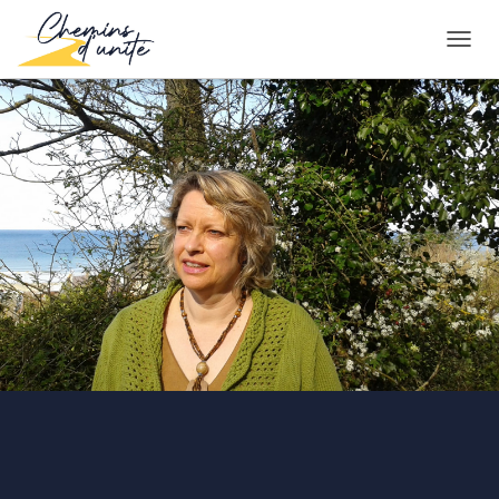
D
É
P
L
I
E
R
L
A
N
A
V
I
G
A
T
I
O
N