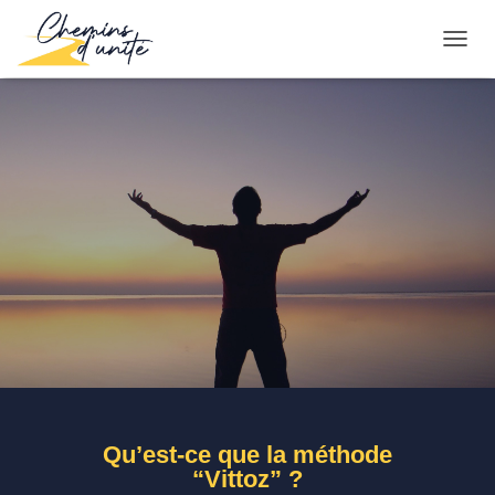
D
É
P
L
I
E
R
L
A
N
A
V
I
G
A
T
I
O
N
Qu’est-ce que la méthode
“Vittoz” ?